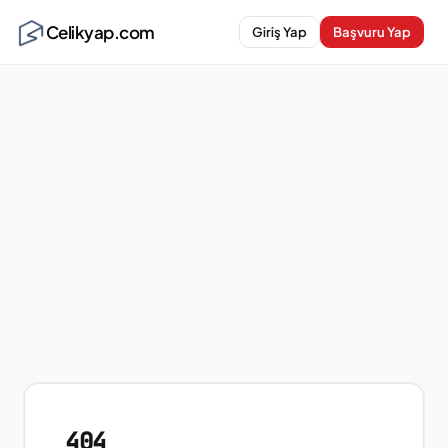
Celikyap.com
Giriş Yap
Başvuru Yap
404