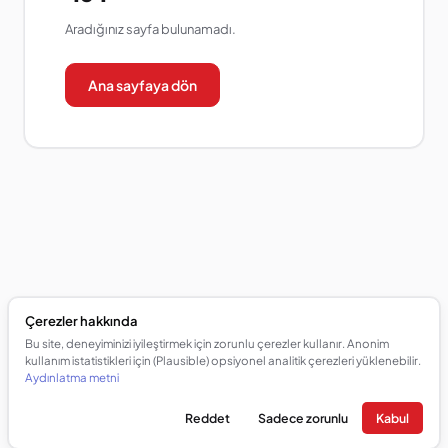
Aradığınız sayfa bulunamadı.
Ana sayfaya dön
Çerezler hakkında
Bu site, deneyiminizi iyileştirmek için zorunlu çerezler kullanır. Anonim
kullanım istatistikleri için (Plausible) opsiyonel analitik çerezleri yüklenebilir.
Aydınlatma metni
Reddet
Sadece zorunlu
Kabul