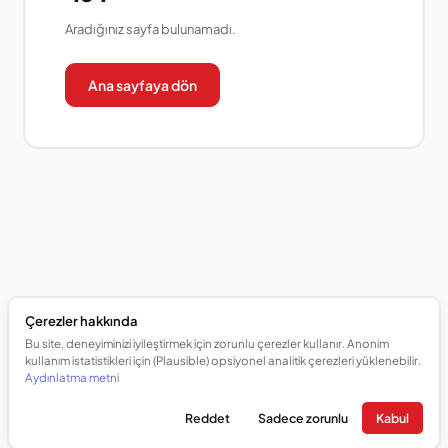
Aradığınız sayfa bulunamadı.
Ana sayfaya dön
Çerezler hakkında
Bu site, deneyiminizi iyileştirmek için zorunlu çerezler kullanır. Anonim
kullanım istatistikleri için (Plausible) opsiyonel analitik çerezleri yüklenebilir.
Aydınlatma metni
Reddet
Sadece zorunlu
Kabul