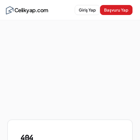
Celikyap.com
Giriş Yap
Başvuru Yap
404